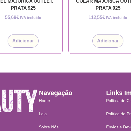
EL MAJORICA OUTLET,
COLAR MAJORICA OUT
PRATA 925
PRATA 925
55,69
€
112,55
€
IVA incluido
IVA incluido
Adicionar
Adicionar
Navegação
Links I
Home
Política de C
Loja
Política de P
Sobre Nós
Envios e Dev