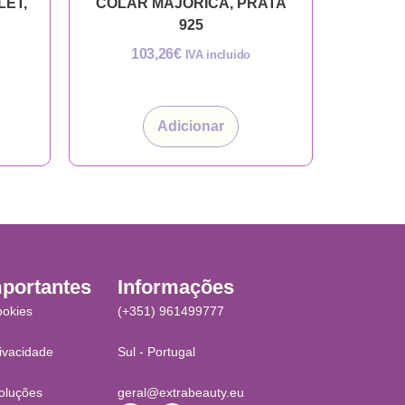
LET,
COLAR MAJORICA, PRATA
925
103,26
€
IVA incluido
Adicionar
mportantes
Informações
ookies
(+351) 961499777
rivacidade
Sul - Portugal
oluções
geral@extrabeauty.eu