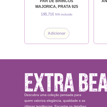
PAR DE BRINCOS
AN
MAJORICA, PRATA 925
195,71
€
IVA incluido
Adicionar
Descubra uma coleção pensada para
quem valoriza elegância, qualidade e as
últimas tendências. Encontre os detalhes