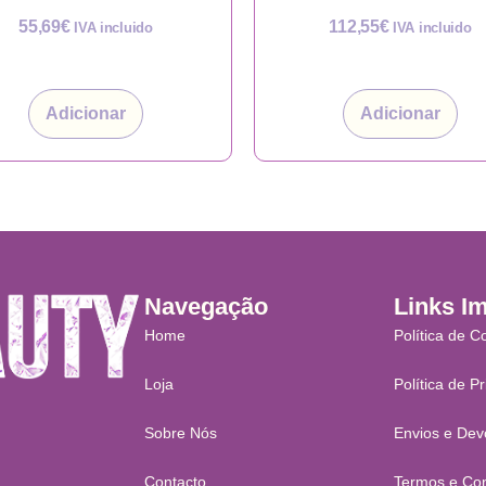
55,69
€
112,55
€
IVA incluido
IVA incluido
Adicionar
Adicionar
Navegação
Links I
Home
Política de C
Loja
Política de P
Sobre Nós
Envios e Dev
Contacto
Termos e Co