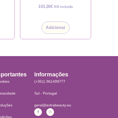
103,26
€
IVA incluido
Adicionar
mportantes
Informações
ookies
(+351) 961499777
rivacidade
Sul - Portugal
oluções
geral@extrabeauty.eu
ndições