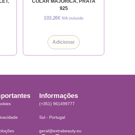
LET,
COLAR MAJORICA, PRATA
925
103,26
€
IVA incluido
Adicionar
mportantes
Informações
ookies
(+351) 961499777
rivacidade
Sul - Portugal
oluções
geral@extrabeauty.eu