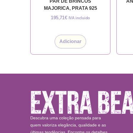
PAR DE BRINCOS
AN
MAJORICA, PRATA 925
195,71
€
IVA incluido
Adicionar
Descubra uma coleção pensada para
quem valoriza elegância, qualidade e as
últimas tendências. Encontre os detalhes