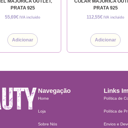
EL MAJORICA OUTLET,
COLAR MAJORICA OUT
PRATA 925
PRATA 925
55,69
€
112,55
€
IVA incluido
IVA incluido
Adicionar
Adicionar
Navegação
Links I
Home
Política de C
Loja
Política de P
Sobre Nós
Envios e Dev