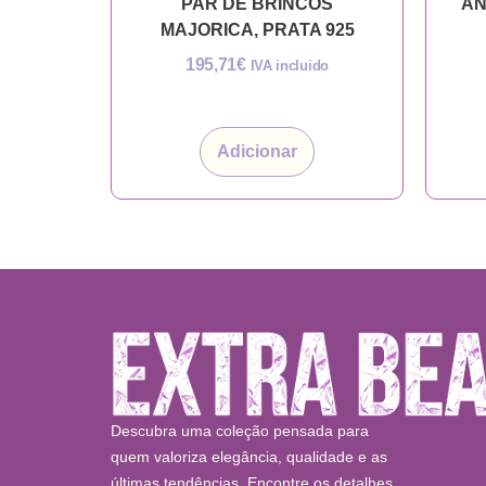
PAR DE BRINCOS
AN
MAJORICA, PRATA 925
195,71
€
IVA incluido
Adicionar
Descubra uma coleção pensada para
quem valoriza elegância, qualidade e as
últimas tendências. Encontre os detalhes