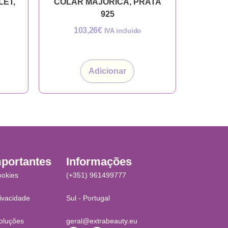
LET,
COLAR MAJORICA, PRATA
925
103,26
€
IVA incluido
Adicionar
mportantes
Informações
ookies
(+351) 961499777
rivacidade
Sul - Portugal
oluções
geral@extrabeauty.eu