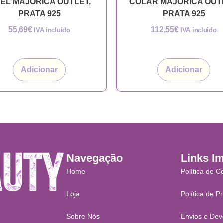
EL MAJORICA OUTLET,
COLAR MAJORICA OUT
PRATA 925
PRATA 925
55,69
€
112,55
€
IVA incluido
IVA incluido
Adicionar
Adicionar
Navegação
Links I
Home
Política de C
Loja
Política de P
Sobre Nós
Envios e Dev