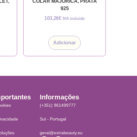
LET,
COLAR MAJORICA, PRATA
925
103,26
€
IVA incluido
Adicionar
mportantes
Informações
ookies
(+351) 961499777
rivacidade
Sul - Portugal
oluções
geral@extrabeauty.eu