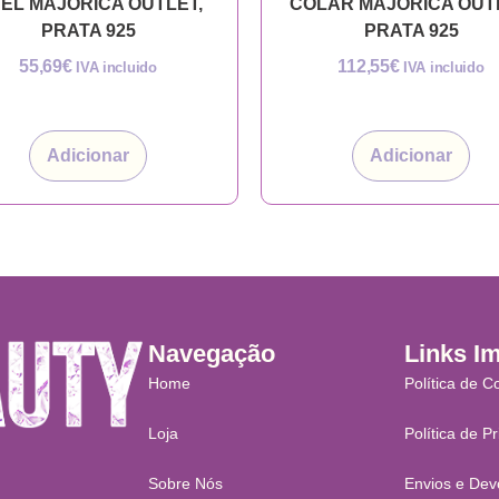
EL MAJORICA OUTLET,
COLAR MAJORICA OUT
PRATA 925
PRATA 925
55,69
€
112,55
€
IVA incluido
IVA incluido
Adicionar
Adicionar
Navegação
Links I
Home
Política de C
Loja
Política de P
Sobre Nós
Envios e Dev