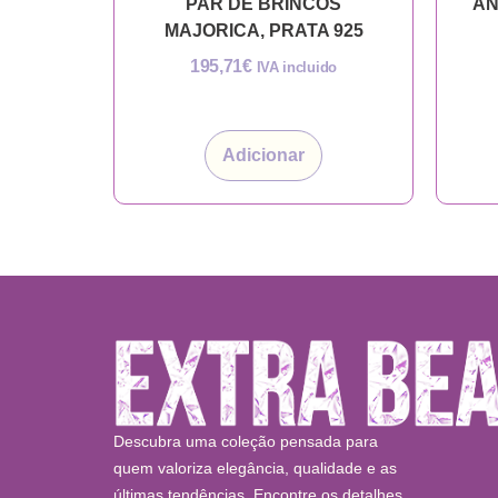
PAR DE BRINCOS
AN
MAJORICA, PRATA 925
195,71
€
IVA incluido
Adicionar
Descubra uma coleção pensada para
quem valoriza elegância, qualidade e as
últimas tendências. Encontre os detalhes