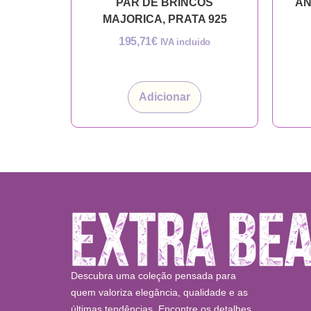
PAR DE BRINCOS
AN
MAJORICA, PRATA 925
195,71
€
IVA incluido
Adicionar
Descubra uma coleção pensada para
quem valoriza elegância, qualidade e as
últimas tendências. Encontre os detalhes