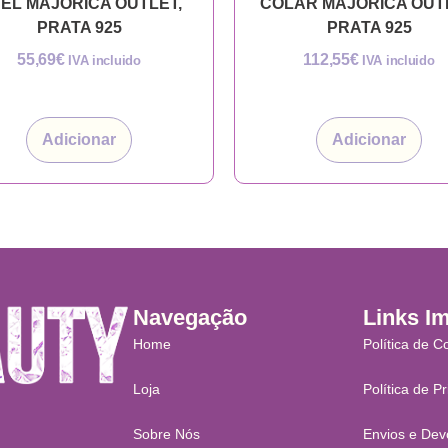
EL MAJORICA OUTLET,
COLAR MAJORICA OUT
PRATA 925
PRATA 925
55,69
€
112,55
€
IVA incluido
IVA incluido
Adicionar
Adicionar
Navegação
Links I
Home
Política de C
Loja
Política de P
Sobre Nós
Envios e Dev