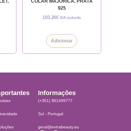
LET,
COLAR MAJORICA, PRATA
925
103,26
€
IVA incluido
Adicionar
mportantes
Informações
ookies
(+351) 961499777
rivacidade
Sul - Portugal
oluções
geral@extrabeauty.eu