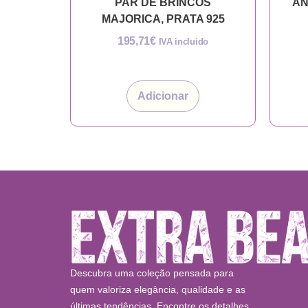
PAR DE BRINCOS
AN
MAJORICA, PRATA 925
195,71
€
IVA incluido
Adicionar
Descubra uma coleção pensada para
quem valoriza elegância, qualidade e as
últimas tendências. Encontre os detalhes