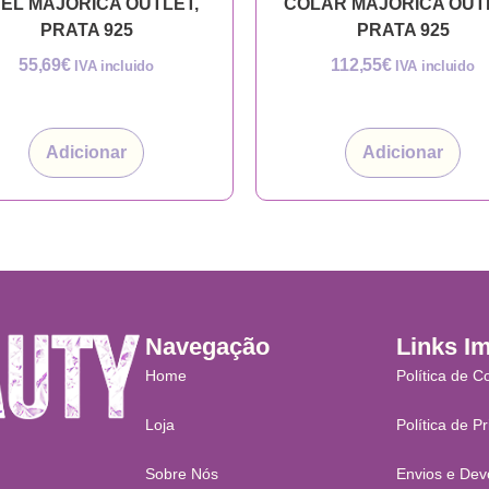
EL MAJORICA OUTLET,
COLAR MAJORICA OUT
PRATA 925
PRATA 925
55,69
€
112,55
€
IVA incluido
IVA incluido
Adicionar
Adicionar
Navegação
Links I
Home
Política de C
Loja
Política de P
Sobre Nós
Envios e Dev