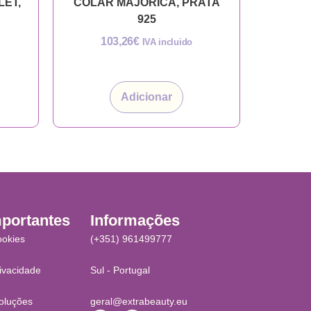
LET,
COLAR MAJORICA, PRATA
925
103,26
€
IVA incluido
Adicionar
mportantes
Informações
ookies
(+351) 961499777
rivacidade
Sul - Portugal
oluções
geral@extrabeauty.eu