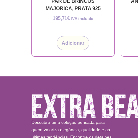
PAR DE BRINCOS
AN
MAJORICA, PRATA 925
195,71
€
IVA incluido
Adicionar
Descubra uma coleção pensada para
quem valoriza elegância, qualidade e as
últimas tendências. Encontre os detalhes