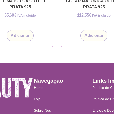
EL MAJORICA OUTLET,
COLAR MAJORICA OUT
PRATA 925
PRATA 925
55,69
€
112,55
€
IVA incluido
IVA incluido
Adicionar
Adicionar
Navegação
Links I
Home
Política de C
Loja
Política de P
Sobre Nós
Envios e Dev