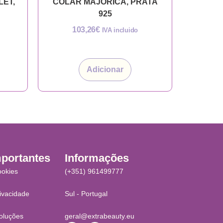
LET,
COLAR MAJORICA, PRATA
925
103,26
€
IVA incluido
Adicionar
mportantes
Informações
ookies
(+351) 961499777
rivacidade
Sul - Portugal
oluções
geral@extrabeauty.eu