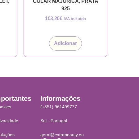
LET,
COLAR MAJORICA, PRATA
925
103,26
€
IVA incluido
Adicionar
mportantes
Informações
ookies
(+351) 961499777
rivacidade
Sul - Portugal
oluções
geral@extrabeauty.eu