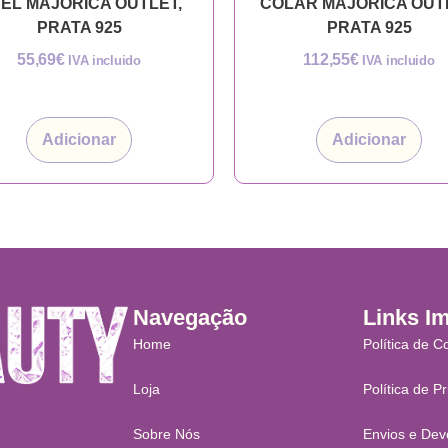
EL MAJORICA OUTLET,
COLAR MAJORICA OUT
PRATA 925
PRATA 925
55,69
€
112,55
€
IVA incluido
IVA incluido
Adicionar
Adicionar
Navegação
Links I
Home
Política de C
Loja
Política de P
Sobre Nós
Envios e Dev