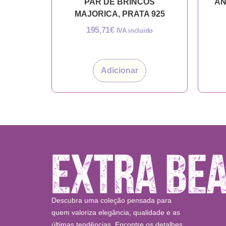
PAR DE BRINCOS
AN
MAJORICA, PRATA 925
195,71
€
IVA incluido
Adicionar
Descubra uma coleção pensada para
quem valoriza elegância, qualidade e as
últimas tendências. Encontre os detalhes