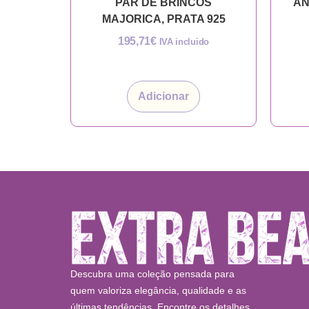
PAR DE BRINCOS
AN
MAJORICA, PRATA 925
195,71
€
IVA incluido
Adicionar
Descubra uma coleção pensada para
quem valoriza elegância, qualidade e as
últimas tendências. Encontre os detalhes