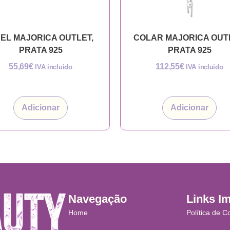
EL MAJORICA OUTLET,
COLAR MAJORICA OUT
PRATA 925
PRATA 925
55,69
€
112,55
€
IVA incluido
IVA incluido
Adicionar
Adicionar
Navegação
Links I
Home
Política de C