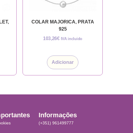
LET,
COLAR MAJORICA, PRATA
925
103,26
€
IVA incluido
Adicionar
mportantes
Informações
ookies
(+351) 961499777