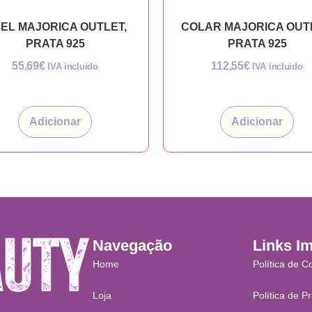
EL MAJORICA OUTLET,
COLAR MAJORICA OUT
PRATA 925
PRATA 925
55,69
€
112,55
€
IVA incluido
IVA incluido
Adicionar
Adicionar
Navegação
Links I
Home
Política de C
Loja
Política de P