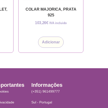
LET,
COLAR MAJORICA, PRATA
925
103,26
€
IVA incluido
Adicionar
mportantes
Informações
ookies
(+351) 961499777
rivacidade
Sul - Portugal